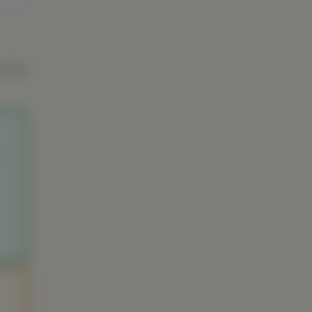
 senza