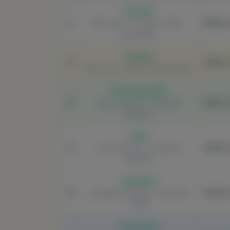
BetLabel
2
200+ sport · 12.000+ casino ·
100% fino
app nativa
Paripesa
3
100% fino
450+ sport · 60k eventi live/mese
Boomerang Bet
4
Quote più alte · cashback
100% fino
10%/sett
LSbet
5
Quote più alte · cashback
100% fino
10%/sett
ReloadBet
6
Cashback 10%/sett · attivo dal
100% fino
2009
Betrepublic