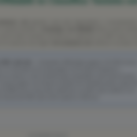
idabili: la Classifica Testata co
commesse .com
aprendo conti reali, depositando e cronometrand
n questa classifica. I
bookmaker .com affidabili
offrono quote medi
 senza il tetto normativo dei 500 euro, palinsesto con 450+ sport e n
 è la selezione dei migliori
siti scommesse com
verificati con prelievi re
DM: i dati reali
— I bookmaker ADM italiani pagano il 20-25% di tass
me. Su 100 milioni di raccolta pagano 20-25 milioni di imposte a
e non sparisce: viene trasferita agli scommettitori sotto forma di quote
uraçao pagano una frazione di quella cifra. Risultato pratico: payout 
iti ADM, bonus senza tetto, palinsesto con 450+ sport, prelievi in ore
 ritenuta del 26% sulle vincite superiori a 500 euro.
📊 Classifica Top 21