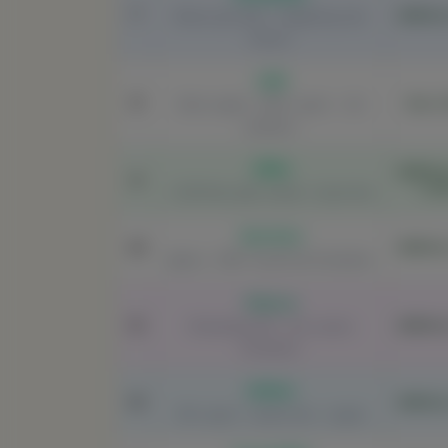
7
Bonus più alto · wagering solo
100% fino
bonus
1xBit
8
Solo crypto · 450+ sport · <1h
fino a 
prelievo
20Bet
100% fino
9
+ 120
+120 free spin casino · buon live
Sportaza
10
100% fino
Ippica · 200+ tavoli live Evolution
Rabona
11
Streaming HD · live casino
100% fino
Evolution
MrXbet
12
100% fino
30+ sport · casino live · crypto