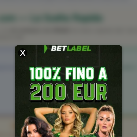
.com — La Scelta Rapida
i tre
siti scommesse com affidabili
che hanno superato tutti i test
stenza reale.
X
BetLabel
sito min
200+ sport, casino 12.000+ titoli, prelievi e-wallet in
poche ore, app nativa
Bonus: 100% fino a 200 euro
Iscriviti
Betrepublic
ista, wagering 32x solo sul bonus, crypto rapide