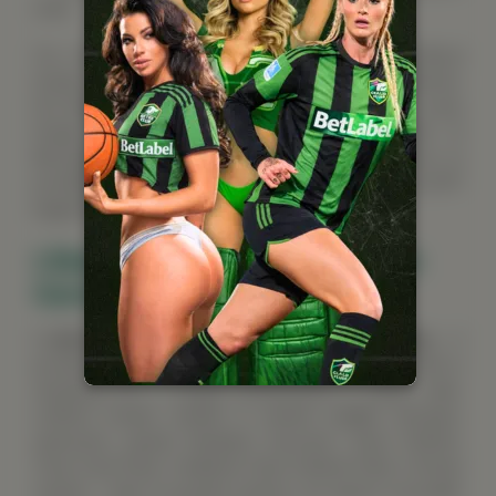
reale.
Tra i titoli più popolari disponibili su
LSbet casino
: Blood
Suckers, Dazzle Me, Jacks or Better, Jungle Spirit, Warlords,
Fire Strike, Euphoria, Egyptian King, Diamond Wild e Lucky
Dragon. I jackpot progressivi — Mega Moolah di
Microgaming e Mega Fortune di NetEnt — offrono la
possibilità di vincite di centinaia di migliaia di euro, con RTP
leggermente più basso delle slot normali (88-92%).
LSbet Casino Live con Evolution
Gaming
Il
casino live LSbet
è alimentato da
Evolution Gaming
— il
provider leader mondiale per il live casino — con tavoli in
streaming HD e croupier professionisti in tempo reale.
L’offerta include roulette in varianti multiple (europea,
americana, speed), blackjack, baccarat, Texas Hold’em,
Three Card Poker, Caribbean Stud, Hold’em Poker e Dream
Catcher. I limiti di puntata partono da importi accessibili,