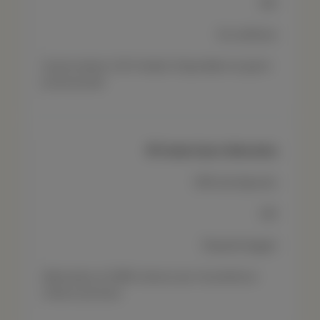
25€
Da verificare
Quota minima 1.50. Freebet. Disponibile nei giorni
promozionali
🎯 Freebet Sport Alternativa
50% del deposito
10€
Requisiti leggeri
Alternativa al 100% classico per chi preferisce
rollover più bassi