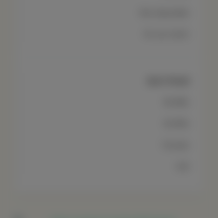
Non disponibile
15+ per match
Sport Virtuali
94-96%
93-95%
Parziale
H24