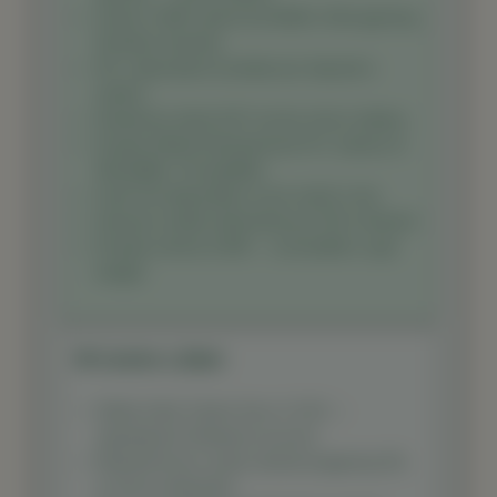
Casino 4.000+ giochi da NetEnt, Microgaming,
Evolution Gaming
30+ criptovalute accettate per depositi e
prelievi
Assistenza clienti 24/7 via live chat in italiano
Gruppo Media Entertainment N.V. (stesso di
ReloadBet, TornadoBet)
Cash Out disponibile su pre-match e live
Versione mobile ottimizzata per iOS e Android
Puntata minima 0,50€ — accessibile a ogni
budget
❌ Contro LSbet
Safety Index Casino Guru 2.1/10 —
segnalazioni limitazioni account
Requisiti bonus casino elevati (wagering 25x
su bonus+deposito)