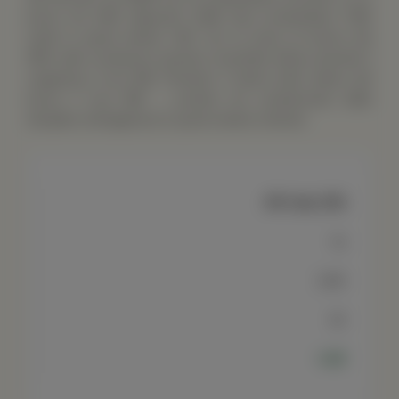
bonus da 120€ (deposito 120€) devi scommettere 720€
totali su quote minime 1.80. Con un tasso di ritorno del
95% sulle scommesse sportive, la perdita attesa durante il
wagering è circa 36€. Pertanto, il valore netto atteso del
bonus è circa 84€ — positivo ma condizionato dalla
disciplina nell’applicare le quote minime richieste.
20€ (dep 20€)
6x
120€
6€
+14€