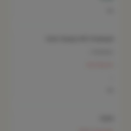
0%
Sofort / Giropay / EPS / Przelewy24
✅ Istantaneo
Solo deposito
—
0%
PayPal