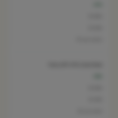
~97%
93-95%
92-93%
70+ per evento
Tennis (ATP, WTA, Grand Slam)
~96%
93-94%
91-93%
30+ per match