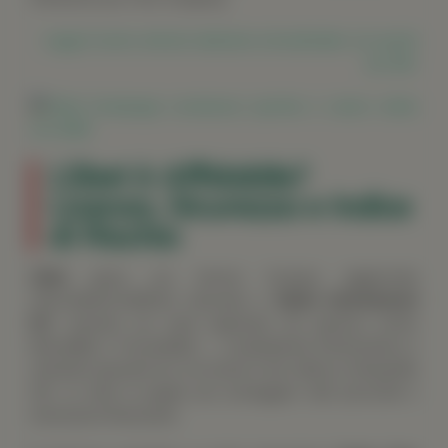
Leggi il nostro articolo dedicato ai bookmaker con quote
piu alte.
LSbet è Affidabile?
Licenza, Sicurezza e Indice
di Rischio
LSbet
opera con licenza Curaçao aggiornata
(OGL/2024/1110/0512) rilasciata a
Media Entertainment
N.V.
, azienda con sede registrata che gestisce anche
ReloadBet e TornadoBet — condividendo infrastruttura e
standard operativi tra i tre brand. Il sito utilizza crittografia
SSL su tutte le pagine per proteggere dati personali e
transazioni finanziarie.