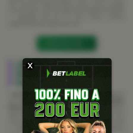
altri. Gli sport virtuali includono calcio, corse di cavalli,
corse di levrieri e altri titoli generati da algoritmi certificati
— disponibili H24 per chi cerca azione continua
indipendentemente dagli eventi reali.
⚽ Scommetti su LSbet →
LSbet Casino: 4.000+
X
Giochi e Provider di
Qualità
Il
casino LSbet
offre un catalogo da oltre
4.000 titoli
forniti
da provider di primo livello:
NetEnt, Microgaming, iSoftBet,
Betsoft
e altri. La sezione è suddivisa in slot machine,
giochi da tavolo, quick games, jackpot progressivi e live
casino. La modalità demo è disponibile su quasi tutti i titoli
— ottima per testare i giochi prima di puntare denaro