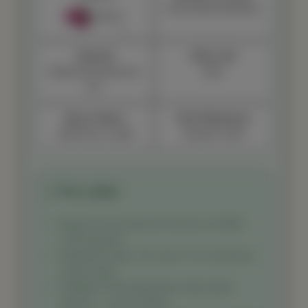
OGL/2024/1110/0512
Azienda
Attivo dal
Media Entertainment
2012
N.V.
Bonus Sport
Voto Redazione
100% fino a 120€
★★★★ 3.9/5
✅ Pro LSbet
Quote tra le più alte del mercato non ADM
(~97% payout)
Palinsesto ampio: 28+ sport, 70+ mercati per
evento calcio
Cashback 10% settimanale sulle perdite
sportive — senza rollover