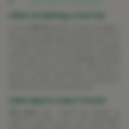
LSbet Live Betting e Cash Out
La sezione
LSbet live
copre fino a 10 sport in modalità in-
play con mercati aggiornati in tempo reale. Il live-center è
accessibile direttamente dalla barra laterale sinistra: un clic
su qualsiasi sport apre i mercati disponibili con statistiche
sull’evento e indicatori freccia che mostrano le variazioni di
quota in tempo reale. La funzione
Cash Out
è disponibile
su scommesse pre-match e live per i principali sport —
permette di chiudere anticipatamente una giocata per
incassare parte della vincita o limitare la perdita. Non è
utilizzabile insieme ad altre promozioni attive.
LSbet eSports e Sport Virtuali
LSbet eSports
copre i principali titoli competitivi con
scommesse pre-match e live su tornei internazionali:
League of Legends, CS:GO/CS2, Dota 2, Valorant, FIFA e