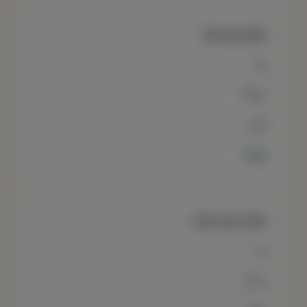
60€ (dep 60€)
6x
360€
18€
+42€
120€ (dep 120€)
6x
720€