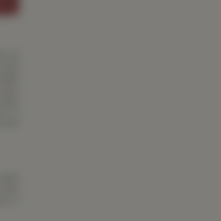
le dei
isulta
vabile
Sport,
 tempo
ni 2-3
n modo
ompila
codice
to. Il