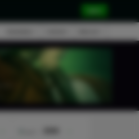
INFO
Bookmakers
Confronti
Black List
di pagamento,
ni
→
→
200€