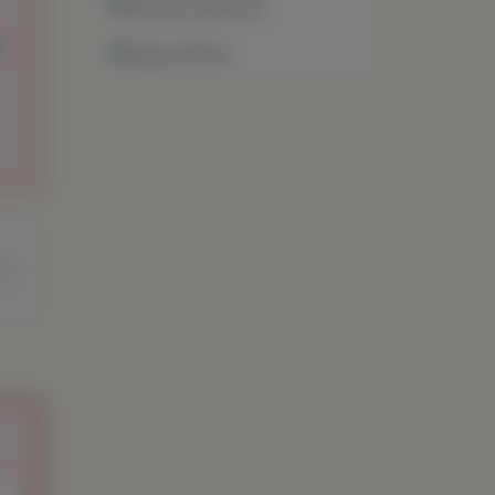
Betrebels
FEZbet
no