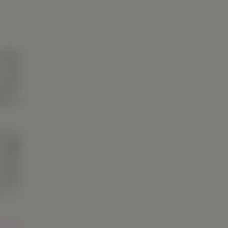
 opera
 delle
quelli
eclamo
arsi a
i sono
u
conti
i della
edditi
zionale
to e —