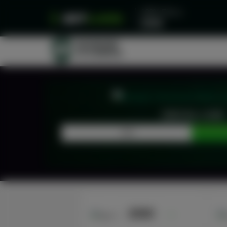
100% Fino a
200€
150% fino a 200€
LOGIN
→
200€