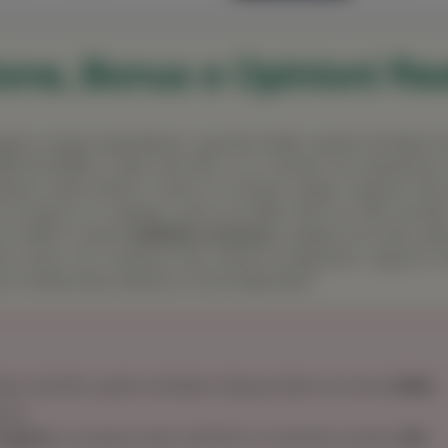
one, Bonus e Opinioni Rea
leti e longevi disponibili per i giocatori italiani: gestito da Rebels
B2C/172/2009, è attivo dal 2011 e si è costruito una reputazione 
(payout medio 94.2% su Serie A e Premier League, superiore alla
se al giorno, un catalogo casino da 4.000+ titoli con 100+ provide
o non ADM. In questa
BetRebels recensione
completa trovi tutto quel
asino, bonus con condizioni reali, metodi di pagamento, supporto cli
so il Safety Index verificato su fonti indipendenti.
tivo dal 2011, gestito da Rebels Gaming Limited con licenza
Malta
ropa.
l giorno
, con payout calcio al 94.2% e lo strumento esclusivo
Bet