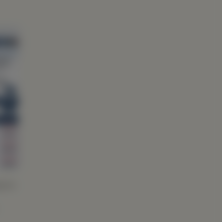
guono