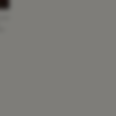
ccarat
rsi