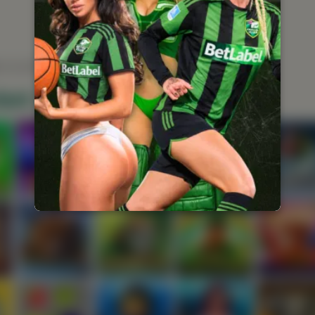
, ma preferisce usare altri canali per guardare le partite.
bet: +1500 giochi