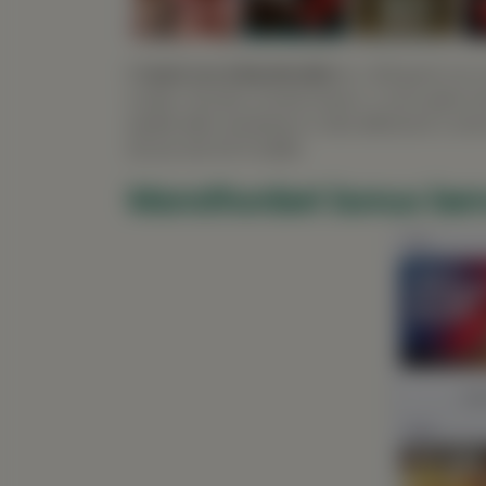
Il
Casinò Live di MarathonBet
ha +100 giochi con cr
e poker. Accanto ai tavoli classici, ci sono game
qualità dello streaming è in alta definizione e anch
ad una rete Wi-fi stabile.
Marathonbet bonus ben