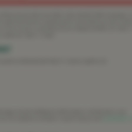
nfatti punta più alla funzionalità e alla intuitività. Nella homepage ci
 sugli eventi sportivi e popolari giochi come Aviator per dare un’ide
o e il rosso acceso e, passando da una categoria all’altra, da “Sport”
tra cambia da “mbet” a “mspin”.
ile?
 gestito da Marathonbet Italy S.r.l. Questo significa che:
nitoraggi, da parte dell’Agenzia delle Dogane e dei Monopoli, e può
n non rispetta le normative, e questo vale per tutti i
bookmakers c