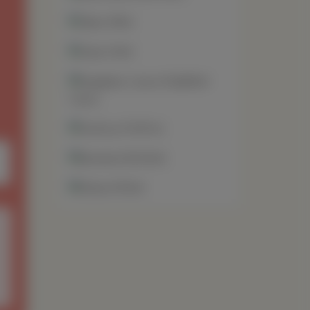
20bet
LSbet
KingMaker
Casino
PariPesa
Betrebels
FEZbet