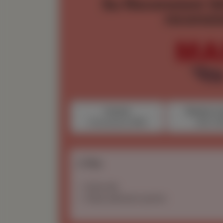
Su Recensioni S
recensio
Licenza
Numero Li
Concessione ADM
GAD 15
✅ Pro
Quote alte
Ampio palinsesto sportivo