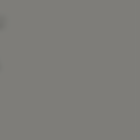
 La
in”