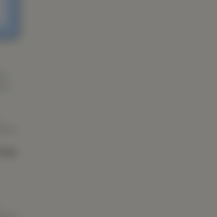
cui
 la
per lo
logy)
urezza