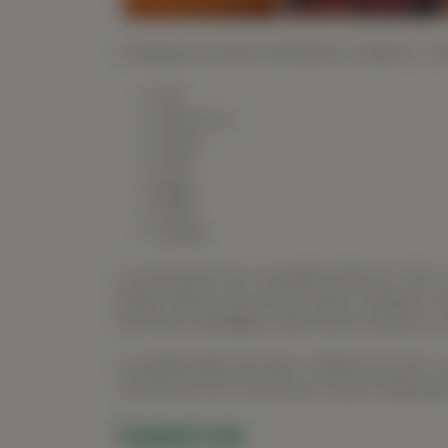
Il catalogo del casinò Lottomatica, si divide in 7 c
Slot
Casinò Live
Casinò
Carte
Bingo
Poker
Lotterie
La sezione più ricca in quantità di titoli è la “Sl
Aviator, Plinko in più versioni, Gates of Olympus
descrizione dettagliate sulla funzione del gioco sce
La qualità grafica del video è definita ed in HD, e s
connessione Wi-Fi, perché può causare rallentament
Casinò Live