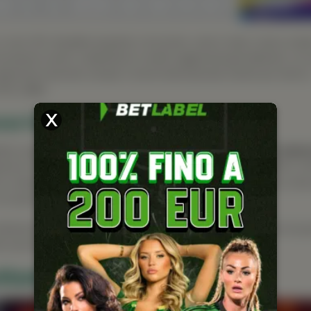
 sono 30+ discipline popolari e di nicchia, come il calcio, tennis, bask
port propone eventi, competizioni e match aggiornati giornalmente, con
campionati nazionali, europei e tornei internazionali, mentre per tennis 
 WTA e NBA.
X
se live
ive rispetto alla media dei bookmaker ADM, con un
payout comples
perano il 95%, mentre nel tennis il valore medio varia tra il 90,4% e il 
a su desktop che mobile, mostra in tempo reale gli eventi in corso divis
 con quote che si aggiornano istantaneamente.
andamento e un mini campo grafico con statistiche. Le variazioni di q
e gli sbalzi.
ottomatica