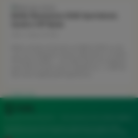
Betify Recensione 2026: Sportsbook,
Quote e VIP Bytes
admin
|
Giugno 18, 2026
Betify è arrivato nel mercato non ADM nel 2023 con due
cose che lo distinguono davvero dalla massa: un sistema
VIP basato sui Bytes — una valuta interna con wagering
quasi nullo che quasi nessun competitor ha — e 100 Free
Spin senza wagering alla registrazione,…
Navigazione
Older posts
articoli
Recensioni Siti Scommesse
»
Siti scommesse che accettano MyBank
© 2026 Recensioni Siti Scommesse. Recensioni di casinò online:
Utilizzando questo sito, l'utente accetta la nostra politica sui cookie.