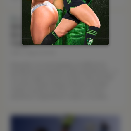
Betrepublic Recensione Definitiva:
Bonus €500, 5.900 Giochi e Prelievi
Crypto
admin
|
Giugno 18, 2026
Betrepublic è uno dei bookmaker non ADM che ha
guadagnato più popolarità in Italia negli ultimi mesi — e
non senza ragioni concrete. Pertanto, attivo dal 2023
con licenza Tobique Gaming Commission (Canada),
combina scommesse sportive e casino in un’unica
piattaforma completamente in italiano, con prelievi…