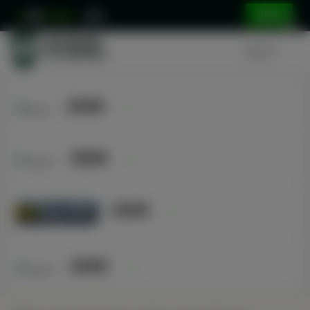
INFO
200€
MENU
→
200€
→
300€
→
250€
→
200€