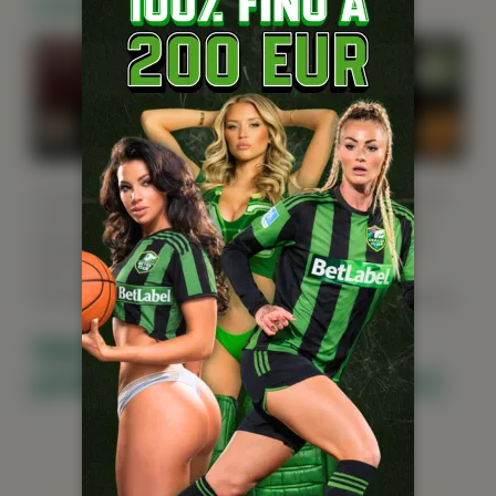
Live Casino
La parte del Live, con più di 100 titoli, include game-show
come
Crazy Time
e
Dream Catcher
, roulette quantum e
blackjack veloce. I croupier durante la giocata, si sono
dimostrati professionali e preparati ed è possibile
interagire con gli altri giocatori tramite una chat condivisa.
Metodi di pagamento:
prelievi e depositi su Betn1
tabella scorrevole
💸 Prelievo