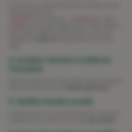
Puoi inserire un codice promozionale per attivare uno dei
bonus disponibili, come:
per scommesse –
per casinò –
SPORT50025
CASINO500
per 10 € gratis. Meglio inserirlo subito, altrimenti
10SPORT
perdi il diritto all’offerta. Importantissimo: è necessario
completare la
verifica KYC
, altrimenti il bonus non sarà
valido.
4. Accetta i termini e conferma
l’iscrizione
Spunta le caselle per accettare termini e privacy, conferma
di avere 18 anni e clicca su
“Completa registrazione”
.
5. Verifica l’email e accedi
Controlla la posta: trovi un link di attivazione. Cliccalo per
confermare il tuo account. Ora puoi fare
login su Betn1
.