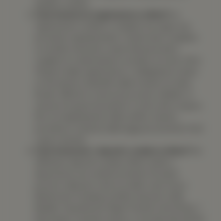
qualità e varietà.
Come funziona la registrazione su Betn1?
La
registrazione su Betn1 è semplice ma segue una
procedura regolamentata. L’utente deve compilare
un modulo inserendo i propri dati personali e
scegliere le credenziali per accedere al conto. Entro
30 giorni dalla registrazione, è obbligatorio inviare
un documento d’identità valido insieme al codice
fiscale, affinché il conto possa essere validato. In
assenza di questi documenti, il conto viene sospeso
fino al completamento della verifica. Questa
procedura è richiesta dalla legge per prevenire frodi
e gioco minorile.
Come funzionano i depositi e i prelievi su Betn1?
Per
effettuare depositi e prelievi, Betn1 mette a
disposizione una varietà di metodi. Gli utenti
possono utilizzare carte di credito come Visa e
Mastercard, Postepay, bonifico bancario, Skrill,
Neteller, Paysafecard, Rapid Transfer ed EcoPayz. I
limiti minimi e massimi variano a seconda del metodo