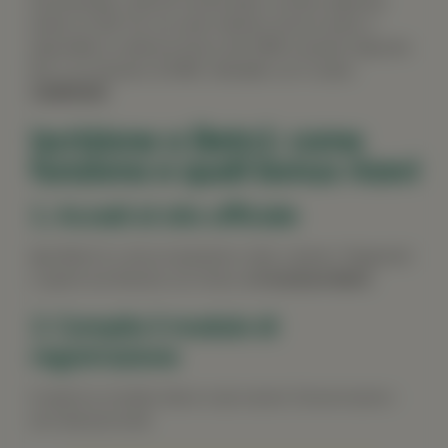
documentale e altri 5€ versati dopo un primo deposito
minimo di 10€. Per chi vuole ottenere ancora di più, è
disponibile un ulteriore bonus del 100% sul primo deposito
fino a un massimo di 500€, attivabile con il codice
CASINO500
.
Iscrizione a Betn1: come
funziona e quali bonus ricevi
1. Accedi al sito ufficiale
Apri Betn1.it e clicca il pulsante in alto a destra “Registrati”,
si aprirà una finestra con l’inizio dell’
iscrizione Betn1
.
2. Compila il modulo di
registrazione
Si aprirà un modulo diviso in più sezioni. Dovrai inserire i
tuoi dati personali: