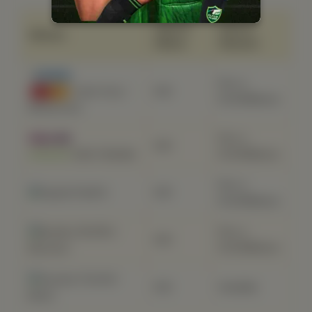
Importo
Importo
Metodo
Te
Minimo
Massimo
Fino a
3–5
Carte Visa /
€20
€10.000/mese
lav
Mastercard
Fino a
€20
En
Skrill / Neteller
€10.000/mese
Fino a
En
PayPal
€20
€10.000/mese
or
Bonifico
Fino a
3–7
€20
€10.000/mese
lav
Bancario
Voucher
€20
Variabile
Im
Betn1