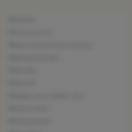
22bet
Sportaza
Rabona Scommesse
BankOnBet
20bet
LSbet
KingMaker Casino
PariPesa
Betrebels