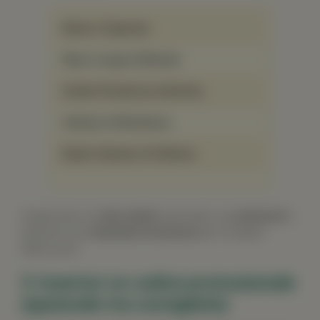
Nome e Cognome
Data e Luogo di Nascita
Codice Fiscale (se richiesto)
Indirizzo di Residenza
Email e Numero di Telefono
Scegli anche un
nome utente
(username), una
password
e
imposta la tua
domanda di sicurezza
per il recupero
dell’account.
3. Inserisci un codice promozionale
(opzionale ma consigliato)