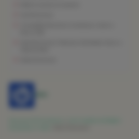
Netbet recensioni ed opinioni
Sisal Recensioni
TornadoBet Recensioni: Scommesse, Casino e
Bonus 2026
Ivibet Recensione: Palinsesto, Bet Builder, Bonus e
Opinioni Reali
Elabet Recensioni
admin
Recensioni Siti Scommesse
»
Lista Completa dei Migliori
Bookmakers in Italia
»
Betn1 Recensioni