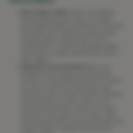
FAQ su Betn1
Betn1 è legale in Italia?
Sì, Betn1 è un bookmaker
pienamente legale in Italia. Opera con regolare
licenza ADM (ex AAMS), precisamente la concessione
GAD‑15455. Questo significa che rispetta tutte le
normative italiane in materia di gioco sicuro e
regolamentato. La società ha sede legale a Malta,
ma possiede una stabile organizzazione anche in
Italia, a Milano.
Quali giochi e servizi offre Betn1?
Betn1 è una
piattaforma molto completa. Gli utenti possono
accedere a un’ampia offerta di scommesse sportive,
che coprono calcio, tennis, basket, ippica, sport
virtuali, sport minori ed eSport. Oltre alle scommesse,
è presente anche una sezione casinò con slot
machine, giochi da tavolo, tavoli live con croupier
reali, poker, lotterie, gratta e vinci e bingo. I giochi
sono forniti da provider di fama internazionale come
Evolution, NetEnt e Pragmatic Play, garanzia di