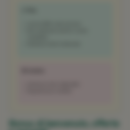
✅ Pro
Licenza ADM e alta sicurezza
Ricco palinsesto sportivo e quote
competitive
Assistenza clienti multicanale
❌ Contro
Interfaccia visiva migliorabile
Requisiti bonus restrittivi
Bonus di benvenuto, offerte