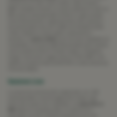
20 sport tra cui calcio, tennis, basket, volley, Formula 1,
MMA e discipline invernali. La sezione dedicata al calcio ha
800 e passa eventi giornalieri di Serie A, coppe europee,
tornei internazionali e campionati minori. Non mancano i
mercati principali come 1X2, Gol/No Gol, Risultato Esatto,
Combo, Antepost e anche quelli su ammonizioni e
marcatori. Le
quote su Betn1
sono tra le più competitive tra
i bookmaker con licenza ADM. Nei principali eventi calcistici,
come le partite di Serie A, Premier League o Champions
League, l’overround si aggira intorno al 103–105%, il che
significa un payout medio del 95–97%: un dato elevato per
il mercato italiano.
Sezione Live
La sezione live anch’essa ben organizzata, con +100
eventi giornalieri e mercati aggiornati in tempo reale.
Anche qui le quote sono competitive, con
payout fino al
95%
. Manca lo streaming video e il cashout non è
disponibile, ma tutto sommato l’esperienza non è da