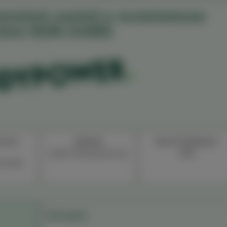
ensioni casinò e scommesse
rtive NON AAMS
cenza
Azienda
Anno Fondazione
Flutter Entertainment plc
1988
1/2006
❌ Contro