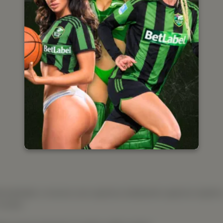
el bookmaker e ricevono una copertura nettamente superiore rispetto
europei.