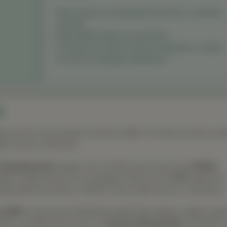
Bonus spesso accompagnati da termini e condizioni
articolati
Disponibilità limitata in alcuni Paesi
In passato ha ricevuto sanzioni regolatorie e critiche
per alcune campagne pubblicitarie
?
ia, perché non possiede una licenza ADM. Tra l’altro per poter acce
alia l’accesso è bloccato.
 Entertainment plc
, gruppo che controlla anche brand come
Betfair,
stpilot, Paddy Power ha un punteggio medio di circa
3,7/5
, quindi non
le tipiche del settore: verifiche conto, prelievi, bonus e assistenza.
za ADM
è autorizzato direttamente dallo Stato italiano, applica rego
le e controlli locali. Un sito con
licenza internazionale
come MGA o