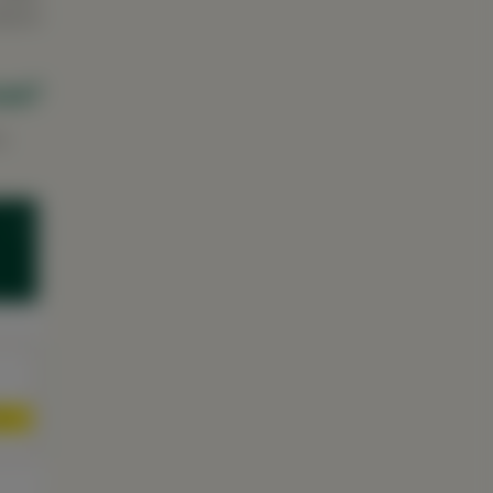
izioni
sse?
a