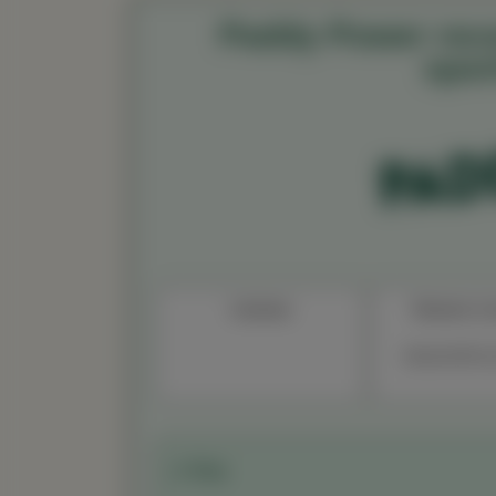
Paddy Power rec
spo
Licenza
Numero Li
MGA/CRP/13
✅ Pro