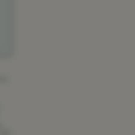
dere
le
 UKGC