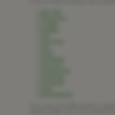
Il calcio è la categoria principale e offre una quan
Match Odds
Enhanced Price
To Qualify
Bet Builder
Goals
Cards & Fouls
Shots
Corners
Other Markets
Correct Score
Over/Under Goals
1st Half Goals
Stats Specials
Boosts
#WhatOddsPaddy
Oltre ai classici mercati
1X2
, Over/Under e Goal/No
calciatori, cartellini, corner, tiri, falli, combinazion