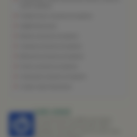
Giochi Verificati
Paddy Power recensioni ed opinioni
SkyBet Recensioni
Nomini recensioni ed opinioni
Casinoly recensioni ed opinioni
Betonred recensioni ed opinioni
Frumzi recensioni ed opinioni
CasinoLab recensioni ed opinioni
Cookie Casino Recensioni
Aurelio Lombardi
Ho la passione per la scrittura e per il gioco
d’azzardo: una mi svuota la mente, l’altro il
portafoglio. Per fortuna, scrivere di casinò online