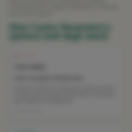
correttamente il KYC e leggere attentamente i termini dei
bonus prima di giocare.
Nine Casino Recensioni e
opinioni reali degli utenti
★☆☆☆☆
Yuriy Voytko
Il sito è scomparso all’improvviso
L’utente racconta di non essere più riuscito a trovare il
sito dopo essere diventato cliente Gold e di aver perso
ogni contatto con la piattaforma.
13 Febbraio 2026