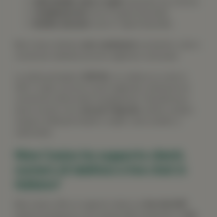
Skrill, Neteller, Jeton e crypto:
da poche ore a 24 ore.
Visa/Mastercard:
circa 2-5 giorni lavorativi.
Bonifico bancario:
circa 2-7 giorni lavorativi.
Nine Casino dichiara
zero commissioni
, ma banche, carte e
conversioni valutarie possono applicare costi propri.
La valuta principale è
EUR (€)
; se si utilizza un conto in
USD o crypto, possono essere applicate commissioni di
conversione dal provider di pagamento. Paysafecard e
alcuni voucher sono
solo per il deposito
, mentre i prelievi
vengono effettuati tramite e-wallet, carte, bonifico o
criptovalute.
Nine Casino ha supporto clienti,
numero di telefono e live chat in
italiano?
Nine Casino offre un supporto clienti con
live chat 24/7
,
email di assistenza e una sezione FAQ strutturata. La
live