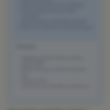
Supporto live chat 24/7 e sito multilingua
Metodi di pagamento ampi, incluse
criptovalute
Strumenti di gioco responsabile disponibili
Bonus ricchi, cashback e promozioni frequenti
❌ Contro
Affidabilità regolatoria inferiore rispetto a
operatori ADM
Reclami ricorrenti su verifiche KYC/prelievi
lenti
Prelievi con limiti
Termini bonus da controllare con attenzione