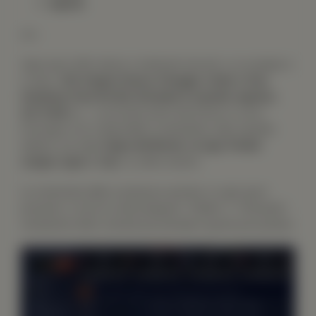
esports
ecc…
Ogni sport offre diversi e tantissimi mercati, e un esempio è
il calcio:
1X2, Doppia Chance, Pareggio, Under e Over,
Handicap, Draw No Bet, Entrambe le squadre segnano,
Gol Totali
ecc… a seconda anche del torneo in corso.
Purtroppo non è disponibile scommettere sulle squadre
italiane, ma sulla
Coppa del Mondo, La Liga, Premier
League, Ligue 1, Cup
e su altre nazioni.
La schermata delle scommesse sportive, in ogni sport
presente, ci sono le sottocategorie “
Partite
” e “
Pronostici
“,
veramente molto comodo per prendere spunto per puntare.