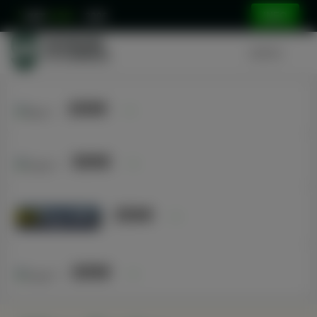
INFO
200€
MENU
→
200€
→
300€
→
250€
→
200€