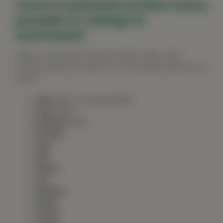
Come è il palinsesto di Nine Casino,
possiede un catalogo di
scommesse?
Seppur il nome possa ingannare, Nine Casino offre
un’ampio palinsesto sportivo con 51 discipline popolari e di
nicchia:
calcio
(500+ eventi giornalieri)
tennis
(400+)
badminton
(25+)
freccette
sumo
golf
ciclismo
vela
kabaddu
basket
scacchi