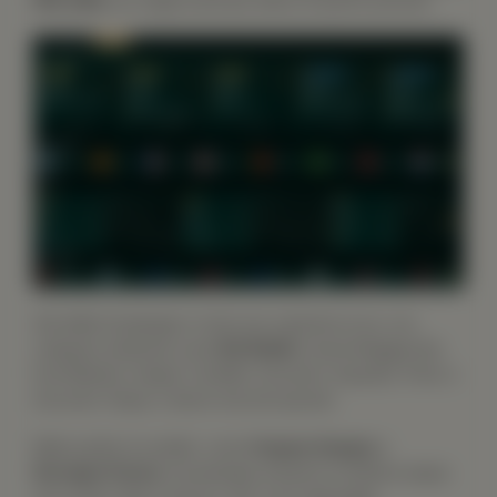
FIFA 2026
, uno degli eventi più attesi di questo periodo.
Già dalla homepage si nota una copertura ricca, con
categorie dedicate come
Bet Builder
, Quote Maggiorate,
Fast Markets, Angoli, Cartellini, Giocatori, Squadre, Primo e
Secondo Tempo e diversi mercati speciali.
Nelle partite di cartello, come
Uruguay-Spagna
e
Norvegia-Francia
, il bookmaker propone un’offerta ampia