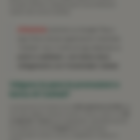
accedere all’intero catalogo giochi senza limitazioni
rispetto alla versione desktop.
Attenzione
:
esistono su Google Play e
App Store alcune applicazioni chiamate
“Cashed”, ma si tratta di app dedicate ai
premi e cashback
e
non hanno alcun
collegamento con il bookmaker Cashed
.
Valgono la pena le promozioni e
bonus di Cashed?
Le promozioni di Cashed sono
molto generose nei titoli
, ma
non tutte valgono davvero la pena. I bonus casinò con
35x
su deposito + bonus
sono impegnativi, soprattutto perché
la scadenza è di soli
10 giorni
: per un giocatore
occasionale il rischio è di non completare il rollover in