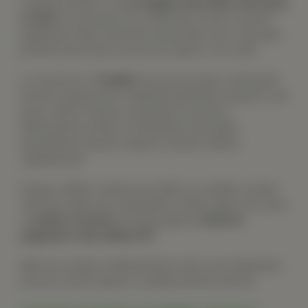
L’aspetto positivo è che
la maggior parte delle controversie
è risolta
, con gli utenti che confermano di aver ricevuto il
pagamento dopo l’intervento del portale. Sono comunque
presenti anche alcuni casi ancora aperti o non risolti.
Le recensioni su
Trustpilot
sono più che altro contrastanti.
Accanto agi giocatori soddisfatti dell’offerta di giochi e dei
bonus, diversi criticano soprattutto la lentezza
dell’assistenza clienti e le tempistiche dei prelievi,
specialmente quando vengono richieste verifiche
supplementari.
Dunque, definire Cashed una truffa non sarebbe corretto
sulla base delle prove disponibili. È inutile negare che esiste
un
pattern ricorrente
di reclami legati ai
ritardi nei
pagamenti e alle verifiche KYC
.
Molti casi vengono effettivamente risolti, ma le tempistiche
possono essere superiori a quelle promesse dal sito.