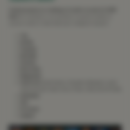
Cashed propone un catalogo di casinò con più di 11.800
titoli
! Per orientarsi e non perdersi in questa vastità, la
sezione casinò è stata divisa per categorie di giochi:
Top
Novità
Popolari
Mondiali
Esclusivi
Bonus Buy
Megaways
Giochi Live
(Gold Saloon, Roulette, Blackjack, tavoli
internazionali, Game show, Poker e Baccarat & Dadi)
Istantanei
Slot
Da tavolo
Jackpot