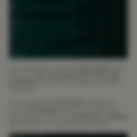
Infine, è disponibile la sezione degli
Sport Virtuali
! Gli sport
offerti sono:
calcio virtuale, ippica, levrieri, motori e ping
pong virtuale
, con gare che si susseguono a intervalli di
pochi minuti.
La sezione dedicata ai
levrieri virtuali
, realizzata dal
provider
Kiron Interactive
, propone corse ambientate in
diversi ippodromi virtuali come
Crawford Park
e
Summerset
Park
, disponibili sia in versione diurna che notturna.