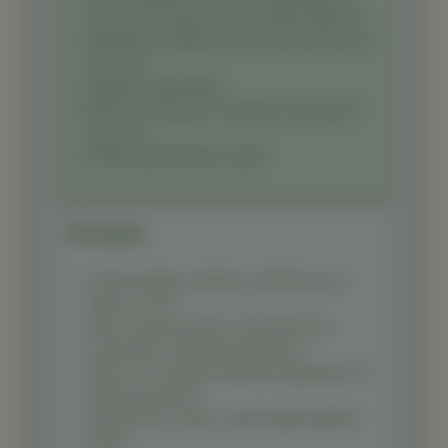
slot, tavoli e casinò live di provider affermati
Sportbook completo con numerosi eventi live
e mercati
Supporta criptovalute
Bonus di benvenuto, cashback, promozioni
ricorrenti
Prelievi generalmente rapidi
❌ Contro
Limiti di prelievo piuttosto restrittivi per gli
utenti non VIP
Alcuni recensori hanno riscontrato bug
occasionali e rallentamenti del sito
Bonus con requisiti di puntata (wagering) non
sempre favorevoli
Strumenti per il gioco responsabile giudicati
limitati