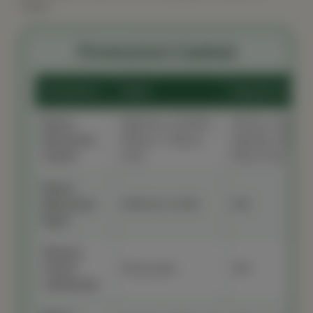
tempo.
Promozioni Cashed
Promozione
Valore
Deposito minim
Bonus
300% fino a €3.000 +
€20 per i bonus
Benvenuto
300 giri + 1 Bonus
deposito; €10 per
Casinò
Crab
Bonus Crab
Bonus
Benvenuto
100% fino a €150
€20
Sport
Ricarica
Casinò
50 giri gratis
€20
settimanale