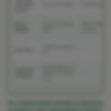
giornaliero
Fino al 15% / €400
Riservato VIP 2-5
Casinò
Bonus
Extra vincite fino al
Nessun deposito
Multipla
100%
specifico
Rimborso puntata se
Bore Draw
\
0-0
Vincita pagata se la
Pagamento
squadra va avanti di
\
Anticipato
2 gol
Su Cashed quali metodi di deposito
e prelievo sono disponibili in Italia?