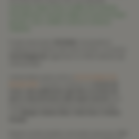
che va ben oltre il classico 1X2: sono disponibili
Over/Under, Doppia Chance, Goal/No Goal, Handicap,
Primo Marcatore, marcatori multipli, tiri in porta dei singoli
giocatori, corner, cartellini e numerose scommesse
statistiche
.
È molto interessante il
Bet Builder
, che permette di
combinare più selezioni sullo stesso incontro, e la sezione
Quote Maggiorate
, aggiornata con offerte dedicate agli
eventi principali.
Cashed dedica spazio anche ai
mercati antepost dei
Mondiali 2026
. Si trovano scommesse sul
vincente del
torneo, sulla qualificazione agli ottavi, sui vincitori dei
gironi e sulle performance delle singole nazionali
. Sono
presenti anche mercati dedicati ai giocatori più attesi,
come
Mbappé, Haaland, Messi, Yamal, Kane e Cristiano
Ronaldo
.
Rispetto ad altre discipline come basket, ping pong o MMA,