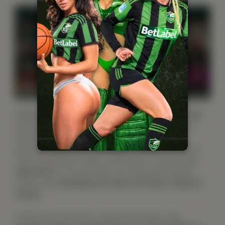
Il
Live Casino di Cashed
propone tavoli con
croupier reali
,
streaming in HD e un’interfaccia moderna e intuitiva. La
lobby è ben organizzata e permette di accedere alle
principali categorie, tra cui Roulette, Blackjack, Baccarat,
Poker, International Tables, Gold Saloon e i più popolari
Game Show
. Tra questi ultimi sono presenti titoli molto
richiesti come
Monopoly Live, Deal or No Deal
e
Wheel of
Fortune
.
L’offerta del casinò live è offerta da provider come